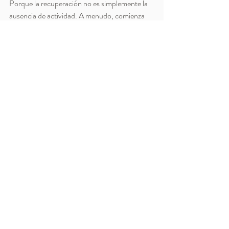
Porque la recuperación no es simplemente la 
ausencia de actividad. A menudo, comienza 
cuando el cuerpo finalmente tiene el espacio 
suficiente para ser escuchado.
Entradas recientes
Ver todo