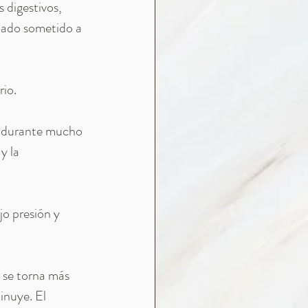
 digestivos, 
tado sometido a 
rio.
o durante mucho 
y la 
jo presión y 
o se torna más 
inuye. El 