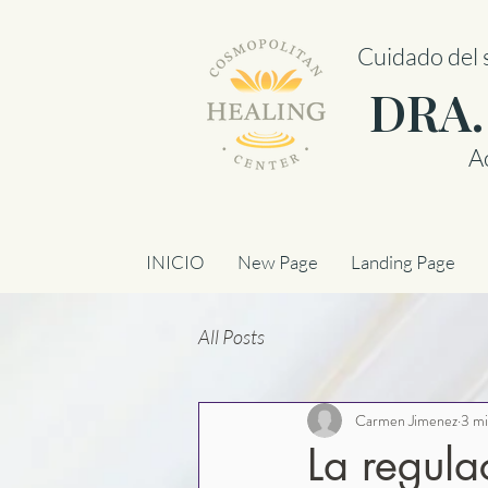
Cuidado del 
DRA.
A
INICIO
New Page
Landing Page
All Posts
Carmen Jimenez
3 mi
La regula