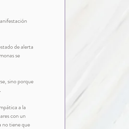
anifestación 
stado de alerta 
rmonas se 
se, sino porque 
.
mpática a la 
lares con un 
a no tiene que 