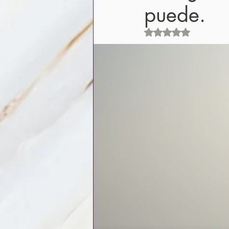
puede.
Obtuvo NaN de 5 est