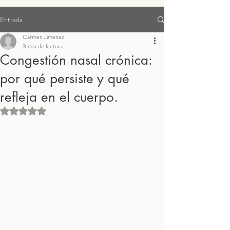
Entrada
Suplementos para pedidos
Carmen Jimenez
3 min de lectura
Congestión nasal crónica:
por qué persiste y qué
refleja en el cuerpo.
Obtuvo NaN de 5 estrellas.